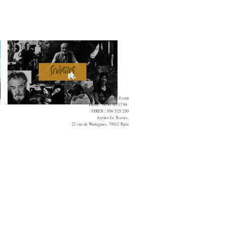
Contact :
Matthieudagorn@gmail.com
Phone : 06 81 90 17 98
SIREN : 508 525 250
Atelier Le Terrier,
22 rue de Wattignies, 75012 Paris