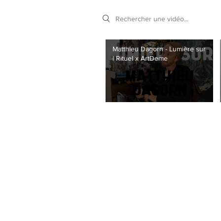
Search videos
Matthieu Dagorn - Lumière sur
| Rituel x ArtDeme