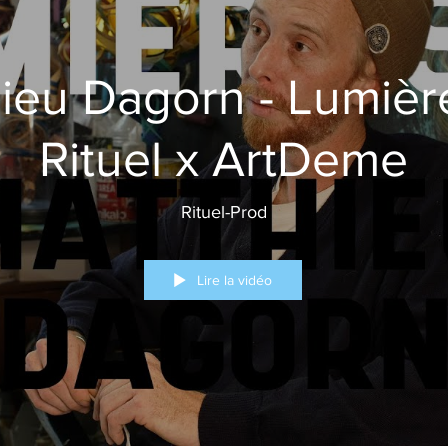
ieu Dagorn - Lumière
Rituel x ArtDeme
Rituel-Prod
Lire la vidéo