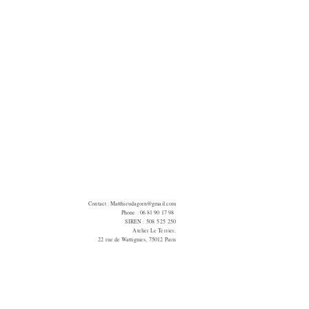
Contact :
Matthieudagorn@gmail.com
Phone : 06 81 90 17 98
SIREN : 508 525 250
Atelier Le Terrier,
22 rue de Wattignies, 75012 Paris